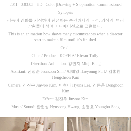
2011 | 0:03:03 | HD | Color |Drawing + Stopmotion |Commissioned
Synopsis
감독이 영화를 시작하여 완성하는 순간까지의 내적, 외적의 여러
상황들이 섞여 애니메이션으로 표현했다.
This is an animation how shows many circumstances when a director
start to make a film until it’s finished
Credit
Client/ Produce: KOFFIA/ Kieran Tully
Direction/ Animation: 강민지 Minji Kang
Assistant: 신정순 Jeonsoon Shin/ 박해영 Haeyoung Park/ 김홍천
Hongcheon Kim
Camera: 김진우 Jinwoo Kim/ 이현아 Hyuna Lee/ 김동훈 Donghoon
Kim
Effect: 김진우 Jinwoo Kim
Music/ Sound: 황현성 Hynseong Hwang, 송영호 Youngho Song