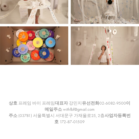
상호
프레임 바이 프레임
대표자
강민지
유선전화
02-6082-9500
이
메일주소
withfbf@gmail.com
주소
(03781) 서울특별시 서대문구 가재울로25, 2층
사업자등록번
호
172-87-01509